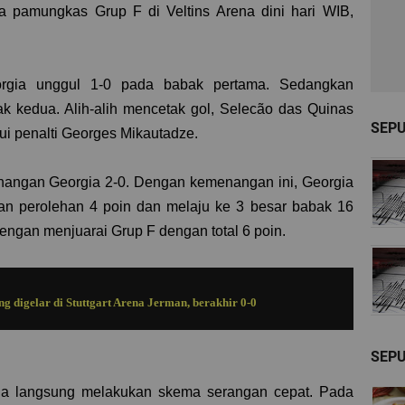
a pamungkas Grup F di Veltins Arena dini hari WIB,
rgia unggul 1-0 pada babak pertama. Sedangkan
ak kedua. Alih-alih mencetak gol, Selecão das Quinas
SEP
ui penalti Georges Mikautadze.
nangan Georgia 2-0. Dengan kemenangan ini, Georgia
an perolehan 4 poin dan melaju ke 3 besar babak 16
dengan menjuarai Grup F dengan total 6 poin.
g digelar di Stuttgart Arena Jerman, berakhir 0-0
SEPU
gia langsung melakukan skema serangan cepat. Pada