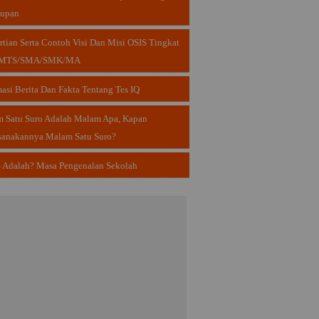
dupan
rtian Serta Contoh Visi Dan Misi OSIS Tingkat
MTS/SMA/SMK/MA
masi Berita Dan Fakta Tentang Tes IQ
 Satu Suro Adalah Malam Apa, Kapan
sanakannya Malam Satu Suro?
Adalah? Masa Pengenalan Sekolah