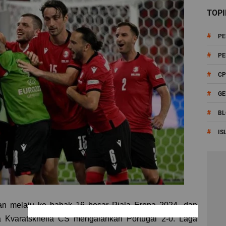
TOPI
#
PE
#
PE
#
CP
#
G
#
BL
#
IS
an melaju ke babak 16 besar Piala Eropa 2024, dan
ha Kvaratskhelia CS mengalahkan Portugal 2-0. Laga