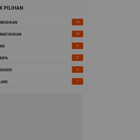
K PILIHAN
14
NDIDIKAN
14
NGETAHUAN
8
NS
8
EMPA
4
OGGER
1
LAMI