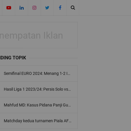
nempatan Iklan
DING TOPIK
Semifinal EURO 2024: Menang 1-2 Inggris vs Belanda, The Three Lions lolos ke final piala EROPA 2024
Hasil Liga 1 2023/24: Persis Solo vs Persib Bandung, Maung Bandung Gagal Meraih Kemenangan
Mahfud MD: Kasus Pidana Panji Gumilang Diselesaikan 'Ponpes Al Zaytun Tidak Jadi Dibubarkan'
Matchday kedua turnamen Piala AFF U-19 2024: Tim besutan Indra Sjafri menang 2-0 melawan timnas U-19 Kamboja