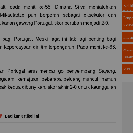
Kehi
alti pada menit ke-55. Dimana Silva menjatuhkan
. Mikautadze pun berperan sebagai eksekutor dan
Penge
 kanan gawang Portugal, skor berubah menjadi 2-0.
SMP/
Infor
agi Portugal. Meski laga ini tak lagi penting bagi
n kepercayaan diri tim terpengaruh. Pada menit ke-66,
Malam
Dilak
MPLS 
gan, Portugal terus mencari gol penyeimbang. Sayang,
engalami kemajuan, beberapa peluang muncul, namun
bak kedua dibunyikan, skor akhir 2-0 untuk keunggulan
Bagikan artikel ini