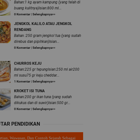
Bahan:1 kg ayam kampung (yang telah di
buang kulitnya)Isian:800 ml...
0 Komentar
|
Selengkapnya»»
JENGKOL KALILO ATAU JENGKOL
RENDANG
Bahan :250 gram jengkol tua (yang sudah
direbus dan pipihkan)Isian...
0 Komentar
|
Selengkapnya»»
CHURROS KEJU
Bahan:225 gr tepungIsian:250 ml air200
ml susu75 gr keju cheddar...
1 Komentar
|
Selengkapnya»»
KROKET ISI TUNA
Bahan:200 gr ikan tuna (yang sudah
dikukus dan di suwir)Isian:500 gr...
0 Komentar
|
Selengkapnya»»
TAR PENDIDIKAN
rtian, Wawasan, Dan Contoh Sejarah Sebagai