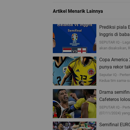
Artikel Menarik Lainnya
Prediksi piala
Inggris di bab
SEPUTAR IQ - Laga
akan disaksikan, 
Copa America 2
punya rekor ta
Seputar IQ - Pert
Kedua tim sama-sa
Drama semifin
Cafeteros lolos
SEPUTAR IQ - Pert
(07/11/2024) yang 
Semifinal EURO