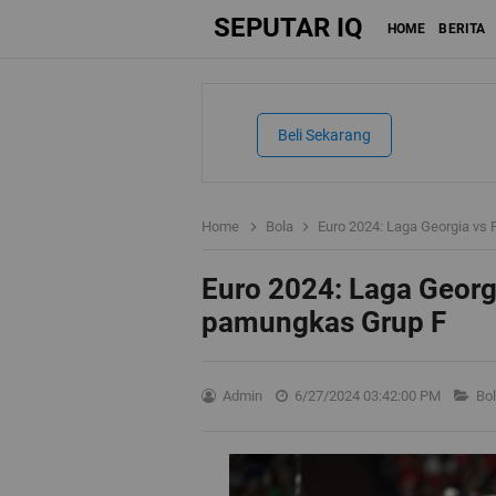
SEPUTAR IQ
HOME
BERITA
Beli Sekarang
Home
Bola
Euro 2024: Laga Georgia vs
Euro 2024: Laga Georg
pamungkas Grup F
Admin
6/27/2024 03:42:00 PM
Bo