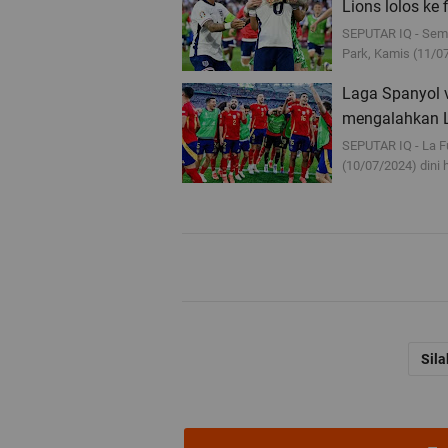
Lions lolos ke
SEPUTAR IQ - Semif
Park, Kamis (11/07
Laga Spanyol v
mengalahkan L
SEPUTAR IQ - La Fu
(10/07/2024) dini 
Sila