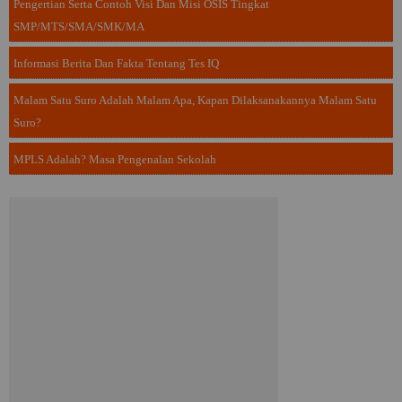
Pengertian Serta Contoh Visi Dan Misi OSIS Tingkat
SMP/MTS/SMA/SMK/MA
Informasi Berita Dan Fakta Tentang Tes IQ
Malam Satu Suro Adalah Malam Apa, Kapan Dilaksanakannya Malam Satu
Suro?
MPLS Adalah? Masa Pengenalan Sekolah