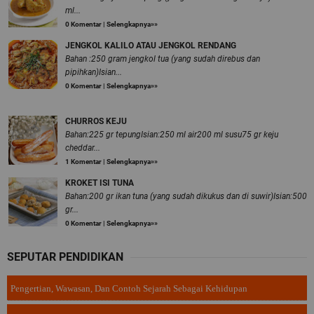
ml...
0 Komentar
|
Selengkapnya»»
JENGKOL KALILO ATAU JENGKOL RENDANG
Bahan :250 gram jengkol tua (yang sudah direbus dan
pipihkan)Isian...
0 Komentar
|
Selengkapnya»»
CHURROS KEJU
Bahan:225 gr tepungIsian:250 ml air200 ml susu75 gr keju
cheddar...
1 Komentar
|
Selengkapnya»»
KROKET ISI TUNA
Bahan:200 gr ikan tuna (yang sudah dikukus dan di suwir)Isian:500
gr...
0 Komentar
|
Selengkapnya»»
SEPUTAR PENDIDIKAN
Pengertian, Wawasan, Dan Contoh Sejarah Sebagai Kehidupan